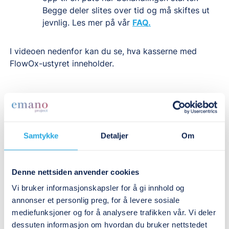
Begge deler slites over tid og må skiftes ut
jevnlig. Les mer på vår
FAQ.
I videoen nedenfor kan du se, hva kasserne med
FlowOx-ustyret inneholder.
Slik bruker du FlowOx
Samtykke
Detaljer
Om
Behandlingen med FlowOx er skånsom og enkel.
FlowOx har bare én knapp, så når du vil starte
Denne nettsiden anvender cookies
behandlingen, trenger du bare å trykke på av/på-
Vi bruker informasjonskapsler for å gi innhold og
knappen. Deretter vil støvelen automatisk skape et
annonser et personlig preg, for å levere sosiale
undertrykk i 10-sekunders intervaller.
mediefunksjoner og for å analysere trafikken vår. Vi deler
Behandlingen bør utføres daglig i omtrent 60
dessuten informasjon om hvordan du bruker nettstedet