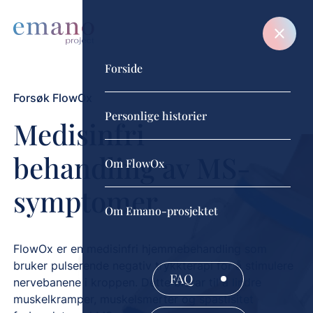
Forside
Forsøk FlowOx
Personlige historier
Medisinfri
behandling av MS-
Om FlowOx
symptomer
Om Emano-prosjektet
FlowOx er en medisinfri hjemmebehandling som
bruker pulserende negativ trykkterapi for å stimulere
FAQ
nervebanene i kroppen. Dette bidrar til å lindre
muskelkramper, muskelsmerter og spastisitet