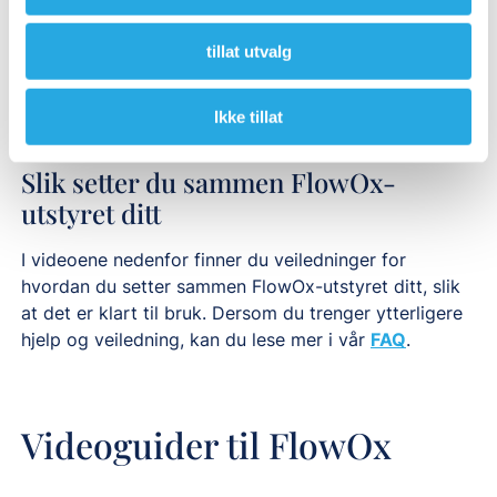
Tidligere har lignende behandlinger krevet at man
møter opp på et sykehus eller en klinikk, men FlowOx
tillat utvalg
er designet for å passe inn i de fleste hjem. Den er
også flyttbar, slik at du kan bruke den akkurat der
det passer for deg. I tillegg er den enkel å betjene.
Ikke tillat
Slik setter du sammen FlowOx-
utstyret ditt
I videoene nedenfor finner du veiledninger for
hvordan du setter sammen FlowOx-utstyret ditt, slik
at det er klart til bruk. Dersom du trenger ytterligere
hjelp og veiledning, kan du lese mer i vår
FAQ
.
Videoguider til FlowOx