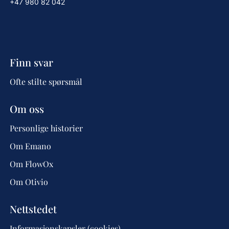
+47 980 82 042
Finn svar
Ofte stilte spørsmål
Om oss
Personlige historier
Om Emano
Om FlowOx
Om Otivio
Nettstedet
Informasjonskapsler (cookies)