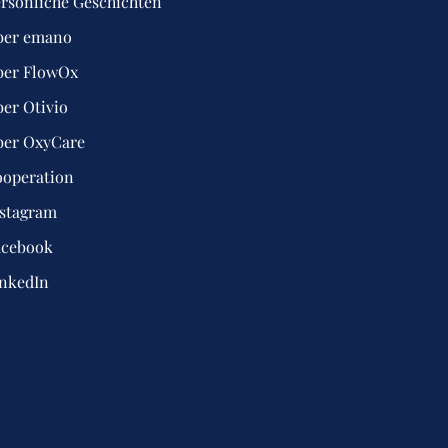
rsönliche Geschichten
ber emano
ber FlowOx
er Otivio
ber OxyCare
ooperation
nstagram
acebook
inkedIn