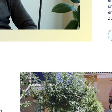
en
u
er
Zu
ft