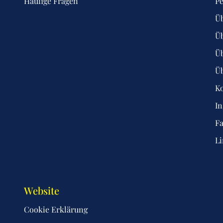
Häufige Fragen
Pe
Ü
Ü
Üb
Ü
K
I
F
L
Website
Cookie Erklärung