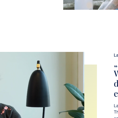
L
„
e
La
Th