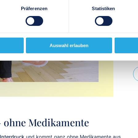
u
Präferenzen
Statistiken
Gu
fi
Sc
e
Auswahl erlauben
u
– ohne Medikamente
Unterdruck
und kommt ganz ohne Medikamente aus.